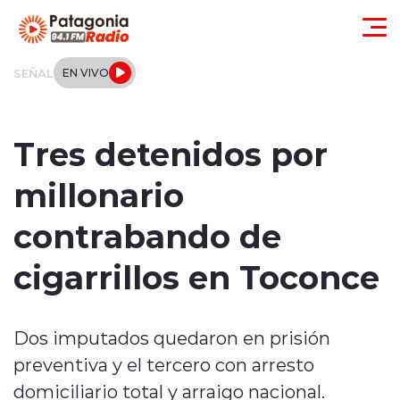
Click acá para ir directamente al contenido
SEÑAL
EN VIVO
Actualidad
Tres detenidos por
Regionales
millonario
Local
contrabando de
Tendencias
cigarrillos en Toconce
Internacional
Dos imputados quedaron en prisión
Deportes
preventiva y el tercero con arresto
Entrevistas
domiciliario total y arraigo nacional.