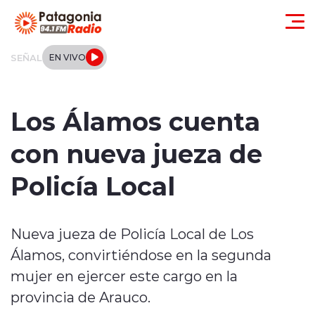
Click acá para ir directamente al contenido
SEÑAL
EN VIVO
Actualidad
Los Álamos cuenta
Regionales
con nueva jueza de
Local
Policía Local
Tendencias
Nueva jueza de Policía Local de Los
Internacional
Álamos, convirtiéndose en la segunda
Deportes
mujer en ejercer este cargo en la
provincia de Arauco.
Entrevistas