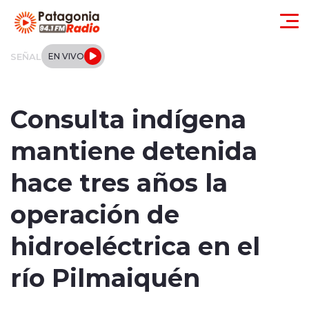
Click acá para ir directamente al contenido
SEÑAL
EN VIVO
Actualidad
Consulta indígena
Regionales
mantiene detenida
Local
hace tres años la
Tendencias
operación de
Internacional
hidroeléctrica en el
Deportes
río Pilmaiquén
Entrevistas