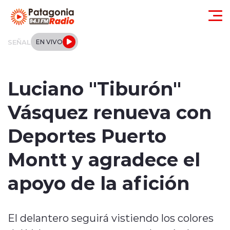
Click acá para ir directamente al contenido
SEÑAL
EN VIVO
Actualidad
Luciano "Tiburón"
Regionales
Vásquez renueva con
Local
Deportes Puerto
Tendencias
Montt y agradece el
Internacional
apoyo de la afición
Deportes
El delantero seguirá vistiendo los colores
Entrevistas