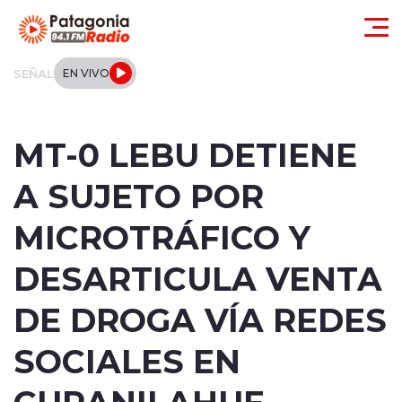
Click acá para ir directamente al contenido
SEÑAL
EN VIVO
Actualidad
MT-0 LEBU DETIENE
Regionales
A SUJETO POR
Local
MICROTRÁFICO Y
Tendencias
DESARTICULA VENTA
Internacional
DE DROGA VÍA REDES
Deportes
SOCIALES EN
CURANILAHUE
Entrevistas