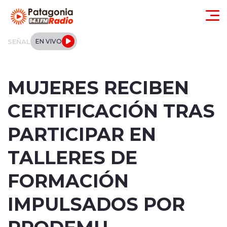
Click acá para ir directamente al contenido
SEÑAL
EN VIVO
Actualidad
MUJERES RECIBEN
Regionales
CERTIFICACIÓN TRAS
Local
PARTICIPAR EN
Tendencias
TALLERES DE
Internacional
FORMACIÓN
Deportes
IMPULSADOS POR
PRODEMU
Entrevistas