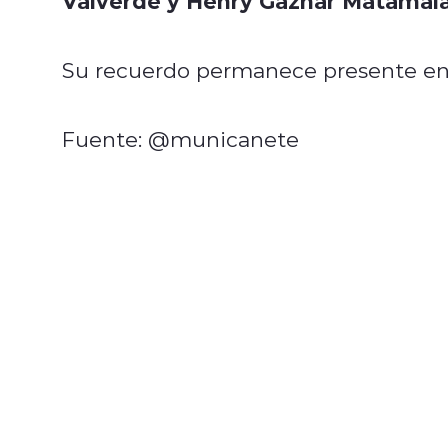
Valverde y Henry Gaznar Matamal
Su recuerdo permanece presente en 
Fuente: @municanete