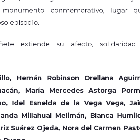
l monumento conmemorativo, lugar q
so episodio.
ñete extiende su afecto, solidaridad
llo, Hernán Robinson Orellana Aguirr
hacán, María Mercedes Astorga Porm
o, Idel Esnelda de la Vega Vega, Jai
nanda Millahual Melimán, Blanca Humil
triz Suárez Ojeda, Nora del Carmen Past