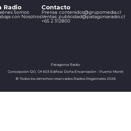
a Radio
Contacto
iénes Somos
Prensa: contenidos@grupomedia.cl
abaja con Nosotros
Ventas: publicidad@patagoniaradio.cl
+65 2 312800
Patagonia Radio
Concepción 120, Of 603 Edificio Doña Encarnación - Puerto Montt
© Todos los derechos reservados Radios Regionales 2026