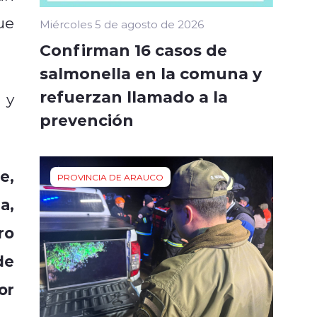
ue
Miércoles 5 de agosto de 2026
Confirman 16 casos de
salmonella en la comuna y
refuerzan llamado a la
 y
prevención
e,
PROVINCIA DE ARAUCO
a,
ro
de
or