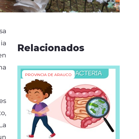
sa
ia
Relacionados
en
na
PROVINCIA DE ARAUCO
es
o,
La
un