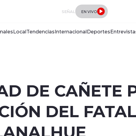
SEÑAL
EN VIVO
nales
Local
Tendencias
Internacional
Deportes
Entrevista
AD DE CAÑETE P
IÓN DEL FATAL
 LANALHUE