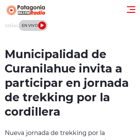
Click acá para ir directamente al contenido
SEÑAL
EN VIVO
Actualidad
Municipalidad de
Regionales
Curanilahue invita a
Local
participar en jornada
Tendencias
de trekking por la
Internacional
cordillera
Deportes
Nueva jornada de trekking por la
Entrevistas