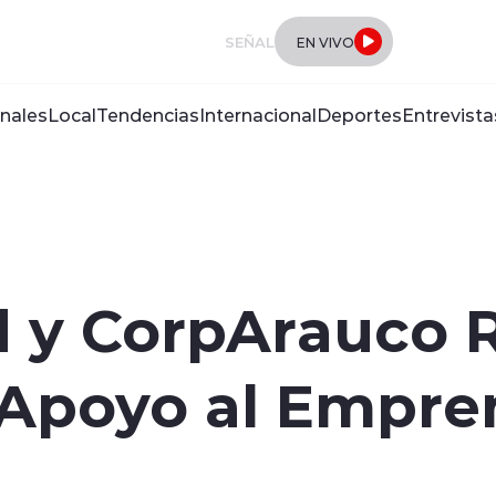
SEÑAL
EN VIVO
nales
Local
Tendencias
Internacional
Deportes
Entrevista
d y CorpArauco 
Apoyo al Empre