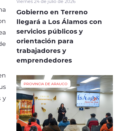
Viernes 24 de julio de 2026
na
Gobierno en Terreno
on
llegará a Los Álamos con
servicios públicos y
ea
orientación para
de
trabajadores y
emprendedores
en
PROVINCIA DE ARAUCO
us
 y