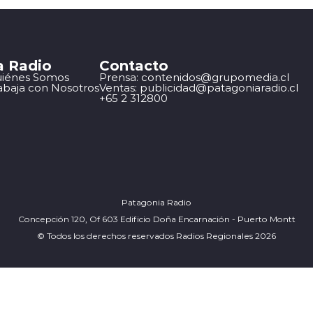
a Radio
Contacto
iénes Somos
Prensa: contenidos@grupomedia.cl
abaja con Nosotros
Ventas: publicidad@patagoniaradio.cl
+65 2 312800
Patagonia Radio
Concepción 120, Of 603 Edificio Doña Encarnación - Puerto Montt
© Todos los derechos reservados Radios Regionales 2026