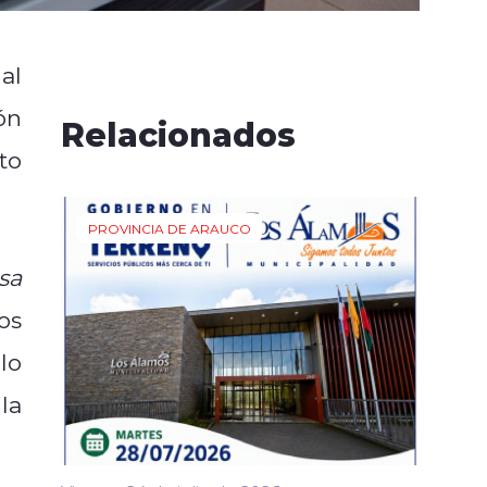
al
ón
Relacionados
to
PROVINCIA DE ARAUCO
sa
os
lo
la