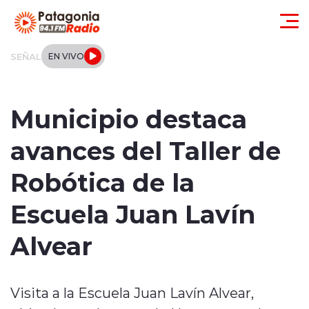
Click acá para ir directamente al contenido
SEÑAL
EN VIVO
Actualidad
Municipio destaca
Regionales
avances del Taller de
Local
Robótica de la
Tendencias
Escuela Juan Lavín
Internacional
Alvear
Deportes
Visita a la Escuela Juan Lavín Alvear,
Entrevistas