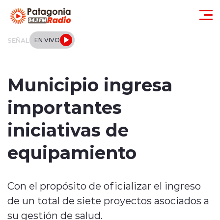
Click acá para ir directamente al contenido
SEÑAL
EN VIVO
Actualidad
Municipio ingresa
Regionales
importantes
Local
iniciativas de
Tendencias
equipamiento
Internacional
Con el propósito de oficializar el ingreso
Deportes
de un total de siete proyectos asociados a
Entrevistas
su gestión de salud.