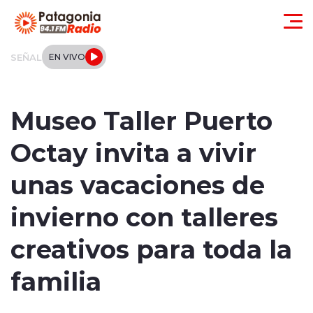
Click acá para ir directamente al contenido
SEÑAL
EN VIVO
Actualidad
Museo Taller Puerto
Regionales
Octay invita a vivir
Local
unas vacaciones de
Tendencias
invierno con talleres
Internacional
creativos para toda la
Deportes
familia
Entrevistas