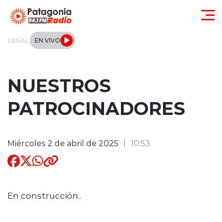
Click acá para ir directamente al contenido
SEÑAL
EN VIVO
Actualidad
NUESTROS
Regionales
PATROCINADORES
Local
Miércoles 2 de abril de 2025
10:53
Tendencias
Internacional
Deportes
En construcción..
Entrevistas