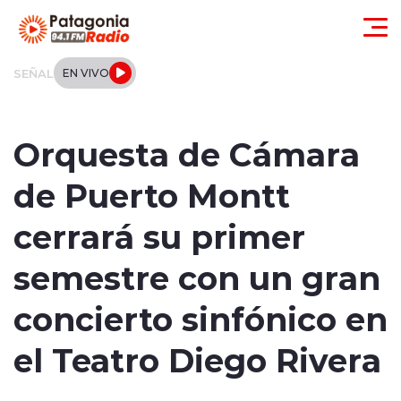
Click acá para ir directamente al contenido
SEÑAL
EN VIVO
Actualidad
Orquesta de Cámara
Regionales
de Puerto Montt
Local
cerrará su primer
Tendencias
semestre con un gran
Internacional
concierto sinfónico en
Deportes
el Teatro Diego Rivera
Entrevistas