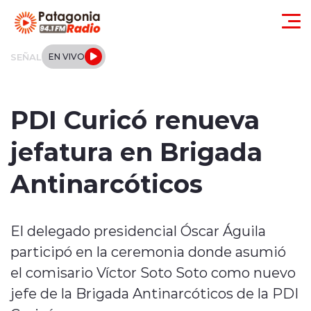
Click acá para ir directamente al contenido
SEÑAL
EN VIVO
Actualidad
PDI Curicó renueva
Regionales
jefatura en Brigada
Local
Antinarcóticos
Tendencias
El delegado presidencial Óscar Águila
Internacional
participó en la ceremonia donde asumió
Deportes
el comisario Víctor Soto Soto como nuevo
jefe de la Brigada Antinarcóticos de la PDI
Entrevistas