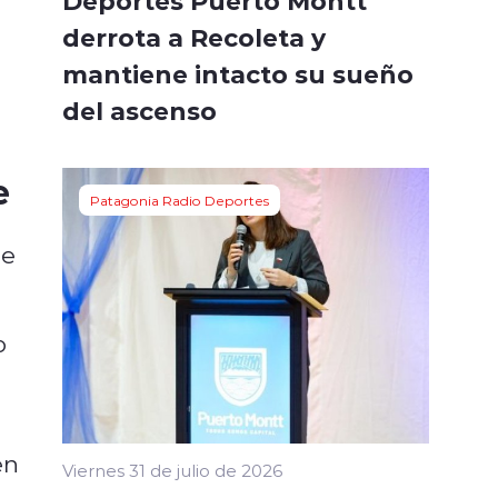
Deportes Puerto Montt
derrota a Recoleta y
a
mantiene intacto su sueño
del ascenso
e
Patagonia Radio Deportes
de
o
en
Viernes 31 de julio de 2026