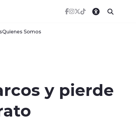
s
Quienes Somos
rcos y pierde
rato