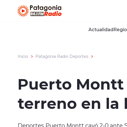
Click acá para ir directamente al contenido
Actualidad
Regio
Inicio
Patagonia Radio Deportes
Puerto Montt 
terreno en la 
Deportes Puerto Montt cayó 2-0 ante S