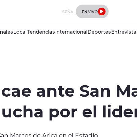
SEÑAL
EN VIVO
nales
Local
Tendencias
Internacional
Deportes
Entrevista
cae ante San Ma
lucha por el lide
an Marcos de Arica en el Estadio