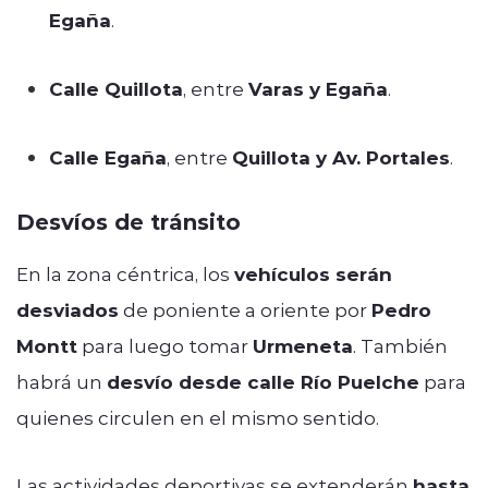
Egaña
.
Calle Quillota
, entre
Varas y Egaña
.
Calle Egaña
, entre
Quillota y Av. Portales
.
Desvíos de tránsito
En la zona céntrica, los
vehículos serán
desviados
de poniente a oriente por
Pedro
Montt
para luego tomar
Urmeneta
. También
habrá un
desvío desde calle Río Puelche
para
quienes circulen en el mismo sentido.
Las actividades deportivas se extenderán
hasta