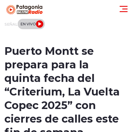
Click acá para ir directamente al contenido
SEÑAL
EN VIVO
Actualidad
Puerto Montt se
Regionales
prepara para la
Local
quinta fecha del
Tendencias
“Criterium, La Vuelta
Internacional
Copec 2025” con
Deportes
cierres de calles este
fin de semana
Entrevistas