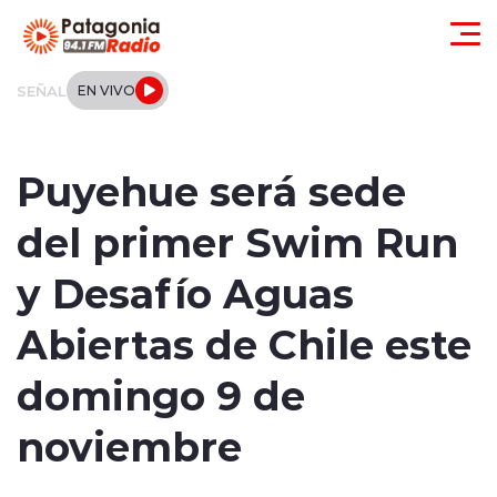
Click acá para ir directamente al contenido
SEÑAL
EN VIVO
Actualidad
Puyehue será sede
Regionales
del primer Swim Run
Local
y Desafío Aguas
Tendencias
Abiertas de Chile este
Internacional
domingo 9 de
Deportes
noviembre
Entrevistas