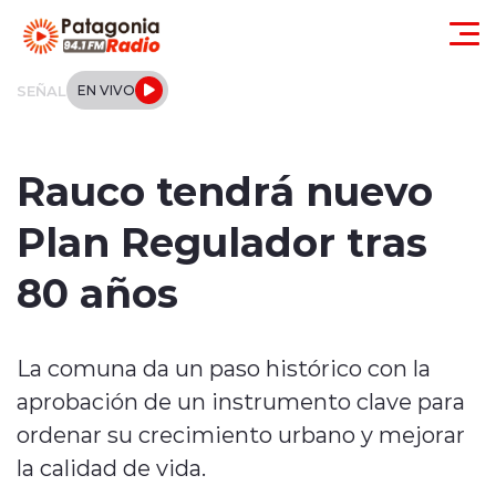
Click acá para ir directamente al contenido
SEÑAL
EN VIVO
Actualidad
Rauco tendrá nuevo
Regionales
Plan Regulador tras
Local
80 años
Tendencias
La comuna da un paso histórico con la
Internacional
aprobación de un instrumento clave para
Deportes
ordenar su crecimiento urbano y mejorar
la calidad de vida.
Entrevistas