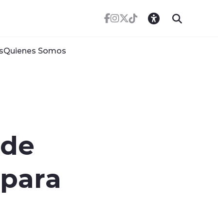
s
Quienes Somos
 de
 para