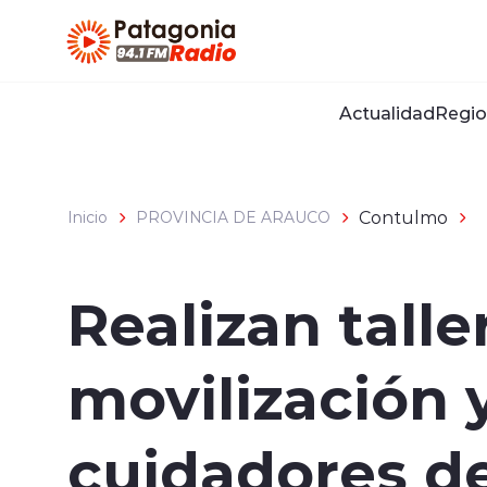
Click acá para ir directamente al contenido
Actualidad
Regio
Contulmo
Inicio
PROVINCIA DE ARAUCO
Realizan talle
movilización 
cuidadores d