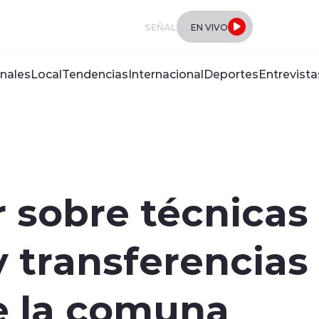
SEÑAL
EN VIVO
nales
Local
Tendencias
Internacional
Deportes
Entrevista
r sobre técnicas
y transferencias
e la comuna