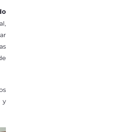
do
l,
ar
as
de
os
 y