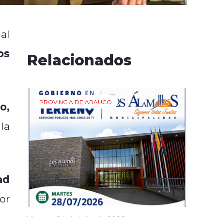
 al
os
Relacionados
PROVINCIA DE ARAUCO
o,
la
ad
or