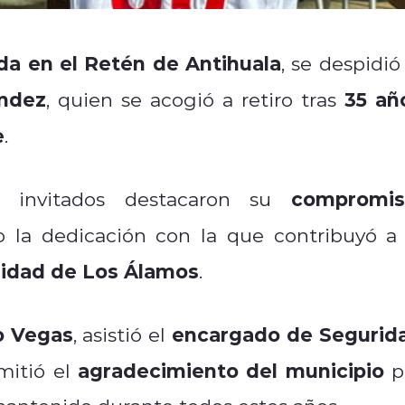
da en el Retén de Antihuala
, se despidió
ández
35 añ
, quien se acogió a retiro tras
e
.
compromis
 e invitados destacaron su
do la dedicación con la que contribuyó a 
nidad de Los Álamos
.
o Vegas
encargado de Segurid
, asistió el
agradecimiento del municipio
mitió el
p