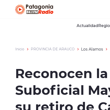
Click acá para ir directamente al contenido
Actualidad
Regio
Los Alamos
Inicio
PROVINCIA DE ARAUCO
Reconocen la 
Suboficial M
su retiro de 