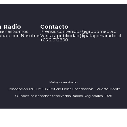
a Radio
Contacto
iénes Somos
Prensa: contenidos@grupomedia.cl
abaja con Nosotros
Ventas: publicidad@patagoniaradio.cl
+65 2 312800
Patagonia Radio
Concepción 120, Of 603 Edificio Doña Encarnación - Puerto Montt
© Todos los derechos reservados Radios Regionales 2026