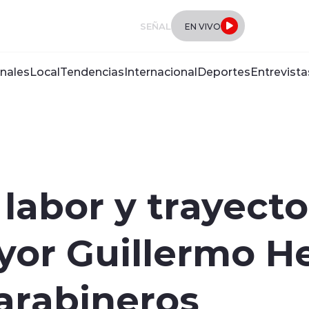
SEÑAL
EN VIVO
nales
Local
Tendencias
Internacional
Deportes
Entrevista
labor y trayecto
ayor Guillermo 
Carabineros