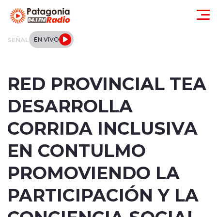
Click acá para ir directamente al contenido
SEÑAL
EN VIVO
Actualidad
RED PROVINCIAL TEA
Regionales
DESARROLLA
Local
CORRIDA INCLUSIVA
Tendencias
EN CONTULMO
Internacional
PROMOVIENDO LA
Deportes
PARTICIPACIÓN Y LA
CONCIENCIA SOCIAL
Entrevistas