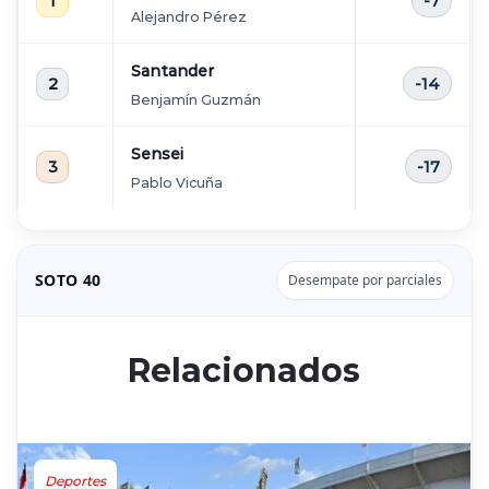
1
-7
Alejandro Pérez
Santander
2
-14
Benjamín Guzmán
Sensei
3
-17
Pablo Vicuña
SOTO 40
Desempate por parciales
Relacionados
Deportes