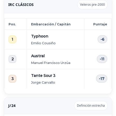
IRC CLÁSICOS
Veleros pre-2000
Pos.
Embarcación / Capitán
Puntaje
Typhoon
1
-6
Emilio Cousiño
Austral
2
-11
Manuel Francisco Urzúa
Tante Sour 3
3
-17
Jorge Carvallo
J/24
Definición estrecha