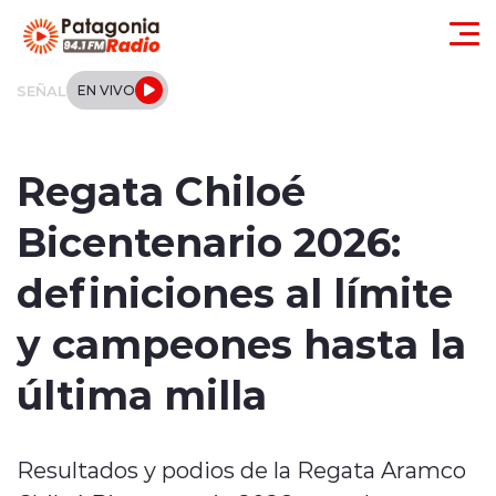
Click acá para ir directamente al contenido
SEÑAL
EN VIVO
Actualidad
Regata Chiloé
Regionales
Bicentenario 2026:
Local
definiciones al límite
Tendencias
y campeones hasta la
Internacional
última milla
Deportes
Resultados y podios de la Regata Aramco
Entrevistas