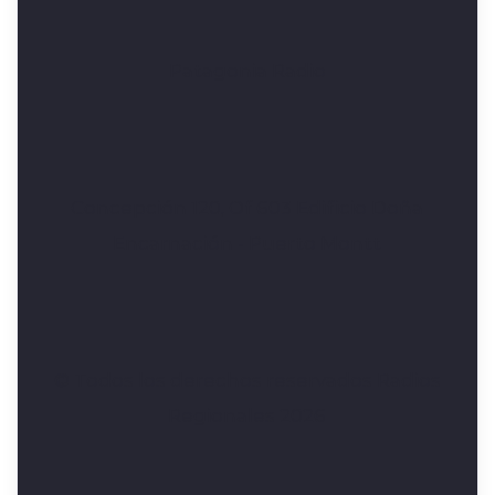
Patagonia Radio
Concepción 120, Of 603 Edificio Doña
Encarnación - Puerto Montt
© Todos los derechos reservados Radios
Regionales 2026