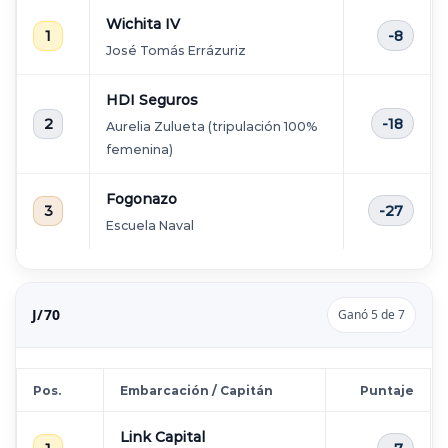
Wichita IV
1
-8
José Tomás Errázuriz
HDI Seguros
2
-18
Aurelia Zulueta (tripulación 100%
femenina)
Fogonazo
3
-27
Escuela Naval
J/70
Ganó 5 de 7
Pos.
Embarcación / Capitán
Puntaje
Link Capital