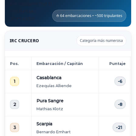
por categoría (Top 3)
con puntajes
⛵ 64 embarcaciones • ~500 tripulantes
acumulados.
IRC CRUCERO
Categoría más numerosa
Pos.
Embarcación / Capitán
Puntaje
Casablanca
1
-6
Ezequías Alliende
Pura Sangre
2
-8
Mathias Klotz
Scarpia
3
-21
Bernardo Emhart