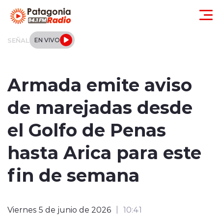
Click acá para ir directamente al contenido
SEÑAL
EN VIVO
Actualidad
Armada emite aviso
Regionales
de marejadas desde
Local
el Golfo de Penas
Tendencias
hasta Arica para este
Internacional
fin de semana
Deportes
Viernes 5 de junio de 2026
10:41
Entrevistas