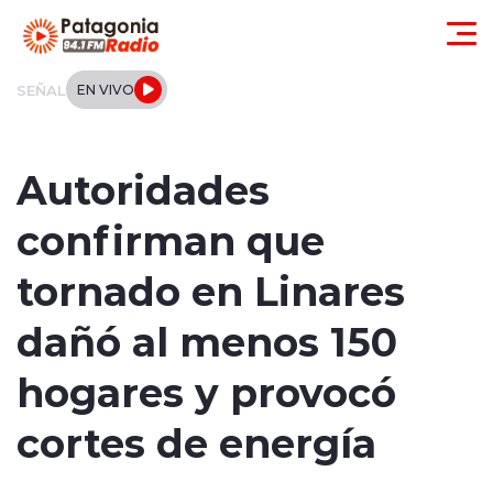
Click acá para ir directamente al contenido
SEÑAL
EN VIVO
Actualidad
Autoridades
Regionales
confirman que
Local
tornado en Linares
Tendencias
dañó al menos 150
Internacional
hogares y provocó
Deportes
cortes de energía
Entrevistas