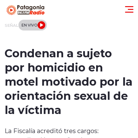
Click acá para ir directamente al contenido
SEÑAL
EN VIVO
Actualidad
Condenan a sujeto
Regionales
por homicidio en
Local
motel motivado por la
Tendencias
orientación sexual de
Internacional
la víctima
Deportes
La Fiscalía acreditó tres cargos:
Entrevistas