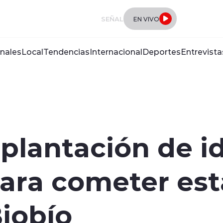
SEÑAL
EN VIVO
nales
Local
Tendencias
Internacional
Deportes
Entrevista
plantación de i
ara cometer est
iobío