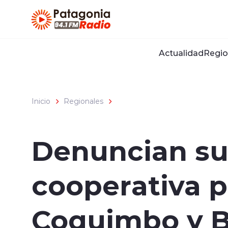
Click acá para ir directamente al contenido
Actualidad
Regio
Inicio
Regionales
Denuncian su
cooperativa p
Coquimbo y B