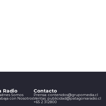
a Radio
Contacto
iénes Somos
Prensa: contenidos@grupomedia.cl
abaja con Nosotros
Ventas: publicidad@patagoniaradio.cl
+65 2 312800