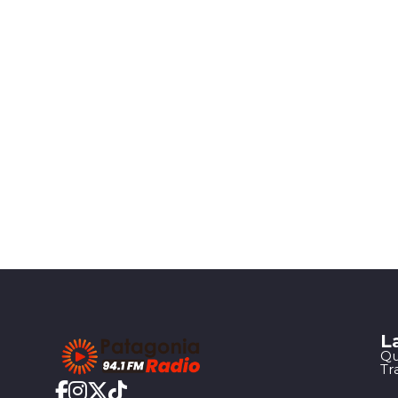
L
Qu
Tr