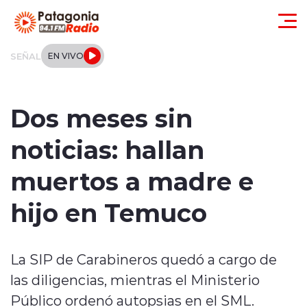
Click acá para ir directamente al contenido
SEÑAL
EN VIVO
Actualidad
Dos meses sin
Regionales
noticias: hallan
Local
muertos a madre e
Tendencias
hijo en Temuco
Internacional
La SIP de Carabineros quedó a cargo de
Deportes
las diligencias, mientras el Ministerio
Entrevistas
Público ordenó autopsias en el SML.