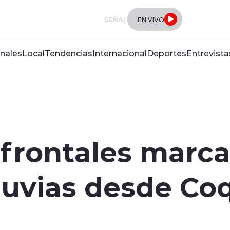
SEÑAL
EN VIVO
nales
Local
Tendencias
Internacional
Deportes
Entrevista
frontales marca
luvias desde Co