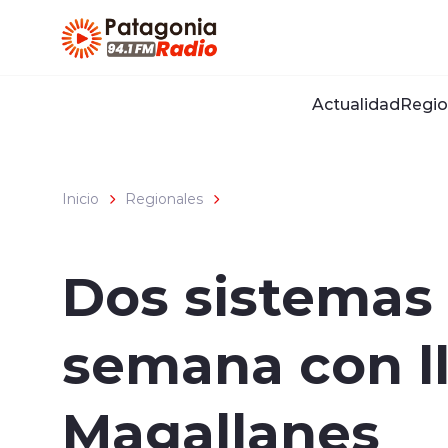
Click acá para ir directamente al contenido
Actualidad
Regio
Inicio
Regionales
Dos sistemas 
semana con l
Magallanes