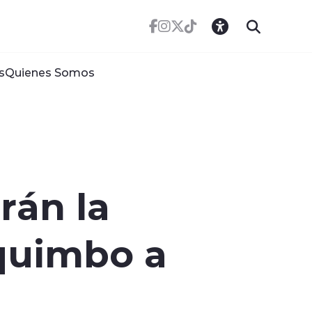
s
Quienes Somos
rán la
quimbo a