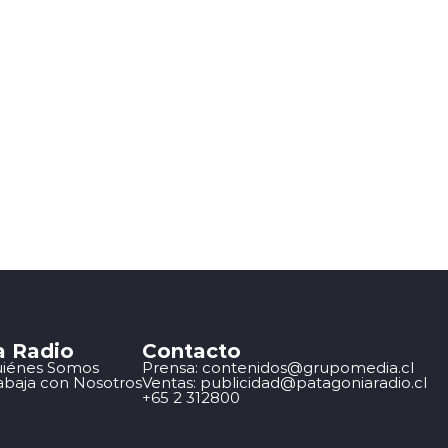
a Radio
Contacto
iénes Somos
Prensa: contenidos@grupomedia.cl
abaja con Nosotros
Ventas: publicidad@patagoniaradio.cl
+65 2 312800