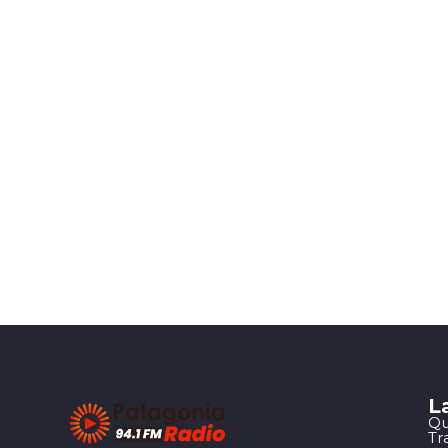
L
Qu
Tr