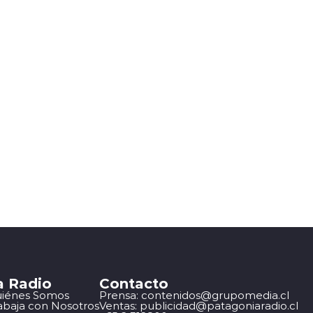
a Radio
Contacto
iénes Somos
Prensa: contenidos@grupomedia.cl
abaja con Nosotros
Ventas: publicidad@patagoniaradio.cl