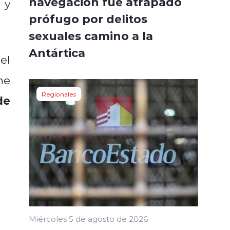
navegación fue atrapado
y
prófugo por delitos
sexuales camino a la
Antártica
el
ne
Regionales
de
Miércoles 5 de agosto de 2026