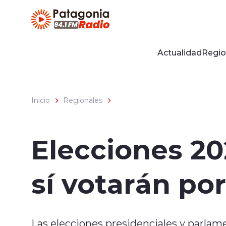
Click acá para ir directamente al contenido
Actualidad
Regio
Inicio
Regionales
Elecciones 20
sí votarán po
Las elecciones presidenciales y parlam