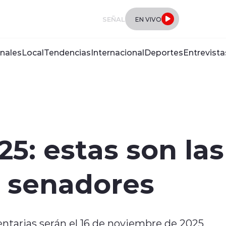
SEÑAL
EN VIVO
nales
Local
Tendencias
Internacional
Deportes
Entrevista
25: estas son la
r senadores
entarias serán el 16 de noviembre de 2025,