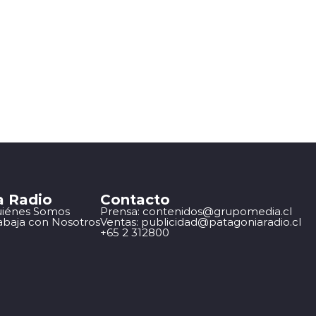
a Radio
Contacto
iénes Somos
Prensa: contenidos@grupomedia.cl
abaja con Nosotros
Ventas: publicidad@patagoniaradio.cl
+65 2 312800