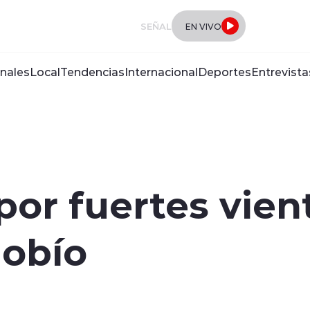
SEÑAL
EN VIVO
nales
Local
Tendencias
Internacional
Deportes
Entrevista
por fuertes vien
iobío