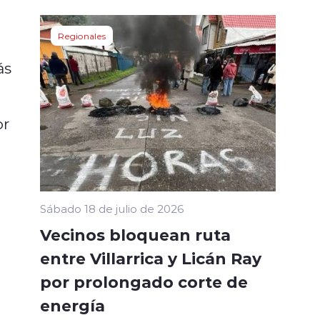
Regionales
ás
or
Sábado 18 de julio de 2026
Vecinos bloquean ruta
entre Villarrica y Licán Ray
por prolongado corte de
energía