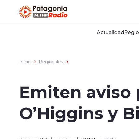
Click acá para ir directamente al contenido
Actualidad
Regio
Inicio
Regionales
Emiten aviso 
O’Higgins y B