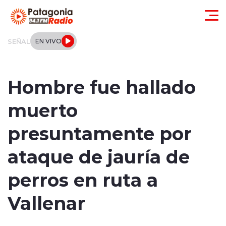
Click acá para ir directamente al contenido
SEÑAL
EN VIVO
Actualidad
Hombre fue hallado
Regionales
muerto
Local
presuntamente por
Tendencias
ataque de jauría de
Internacional
perros en ruta a
Deportes
Vallenar
Entrevistas