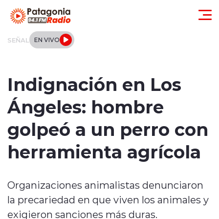
Click acá para ir directamente al contenido
SEÑAL
EN VIVO
Actualidad
Indignación en Los
Regionales
Ángeles: hombre
Local
golpeó a un perro con
Tendencias
herramienta agrícola
Internacional
Organizaciones animalistas denunciaron
Deportes
la precariedad en que viven los animales y
Entrevistas
exigieron sanciones más duras.