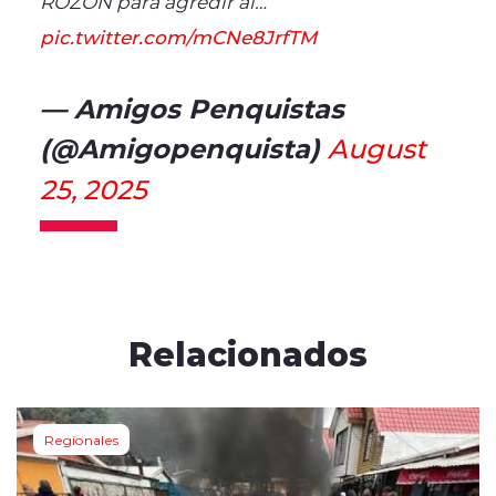
ROZON para agredir al…
pic.twitter.com/mCNe8JrfTM
— Amigos Penquistas
(@Amigopenquista)
August
25, 2025
Relacionados
Regionales