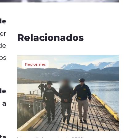
de
er
Relacionados
de
os
Regionales
de
 a
ta