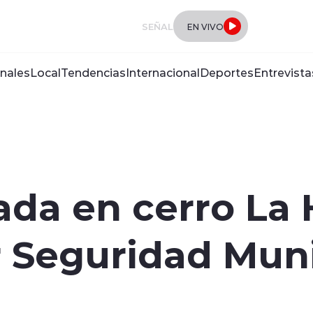
SEÑAL
EN VIVO
nales
Local
Tendencias
Internacional
Deportes
Entrevista
ada en cerro La 
 Seguridad Muni