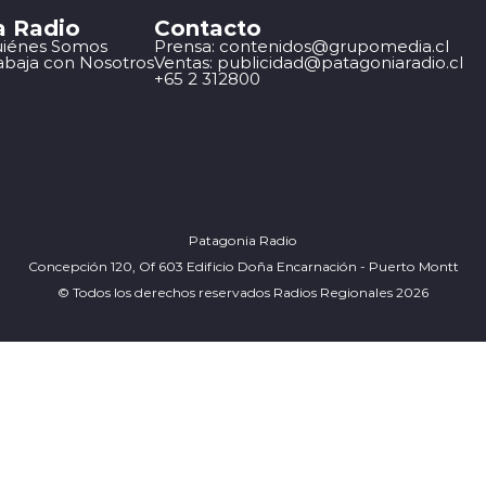
a Radio
Contacto
iénes Somos
Prensa: contenidos@grupomedia.cl
abaja con Nosotros
Ventas: publicidad@patagoniaradio.cl
+65 2 312800
Patagonia Radio
Concepción 120, Of 603 Edificio Doña Encarnación - Puerto Montt
© Todos los derechos reservados Radios Regionales 2026