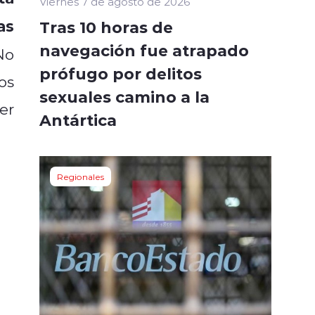
Viernes 7 de agosto de 2026
as
Tras 10 horas de
navegación fue atrapado
No
prófugo por delitos
os
sexuales camino a la
er
Antártica
Regionales