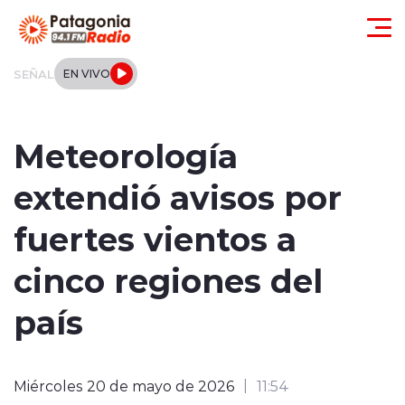
Click acá para ir directamente al contenido
SEÑAL
EN VIVO
Actualidad
Meteorología
Regionales
extendió avisos por
Local
fuertes vientos a
Tendencias
cinco regiones del
Internacional
país
Deportes
Miércoles 20 de mayo de 2026
11:54
Entrevistas