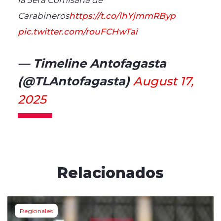
Carabineros
https://t.co/lhYjmmRByp
pic.twitter.com/rouFCHwTai
— Timeline Antofagasta
(@TLAntofagasta)
August 17,
2025
Relacionados
Regionales