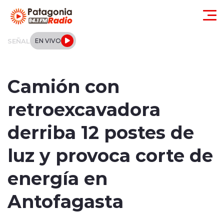
Click acá para ir directamente al contenido
SEÑAL
EN VIVO
Actualidad
Camión con
Regionales
retroexcavadora
Local
derriba 12 postes de
Tendencias
luz y provoca corte de
Internacional
energía en
Deportes
Antofagasta
Entrevistas