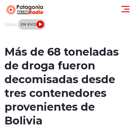
Click acá para ir directamente al contenido
SEÑAL
EN VIVO
Actualidad
Más de 68 toneladas
Regionales
de droga fueron
Local
decomisadas desde
Tendencias
tres contenedores
Internacional
provenientes de
Deportes
Bolivia
Entrevistas