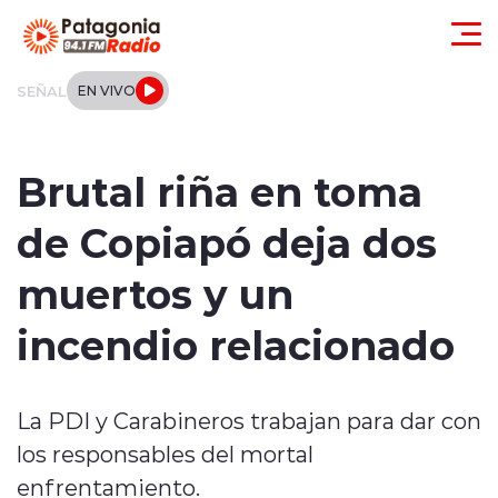
Click acá para ir directamente al contenido
SEÑAL
EN VIVO
Actualidad
Brutal riña en toma
Regionales
de Copiapó deja dos
Local
muertos y un
Tendencias
incendio relacionado
Internacional
La PDI y Carabineros trabajan para dar con
Deportes
los responsables del mortal
Entrevistas
enfrentamiento.