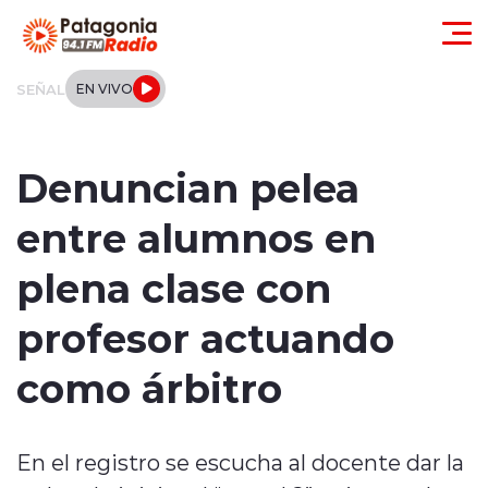
Click acá para ir directamente al contenido
SEÑAL
EN VIVO
Actualidad
Denuncian pelea
Regionales
entre alumnos en
Local
plena clase con
Tendencias
profesor actuando
Internacional
como árbitro
Deportes
En el registro se escucha al docente dar la
Entrevistas