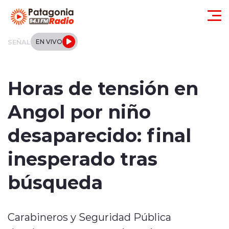
Click acá para ir directamente al contenido
SEÑAL
EN VIVO
Actualidad
Horas de tensión en
Regionales
Angol por niño
Local
desaparecido: final
Tendencias
inesperado tras
Internacional
búsqueda
Deportes
Carabineros y Seguridad Pública
Entrevistas