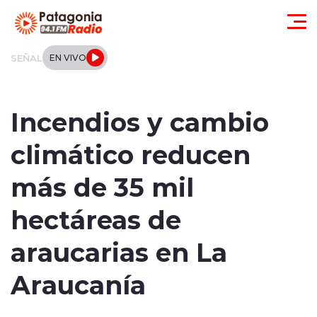
Click acá para ir directamente al contenido
SEÑAL
EN VIVO
Actualidad
Incendios y cambio
Regionales
climático reducen
Local
más de 35 mil
Tendencias
hectáreas de
Internacional
araucarias en La
Deportes
Araucanía
Entrevistas