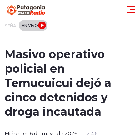
Click acá para ir directamente al contenido
SEÑAL
EN VIVO
Actualidad
Masivo operativo
Regionales
policial en
Local
Temucuicui dejó a
Tendencias
cinco detenidos y
Internacional
droga incautada
Deportes
Miércoles 6 de mayo de 2026
12:46
Entrevistas