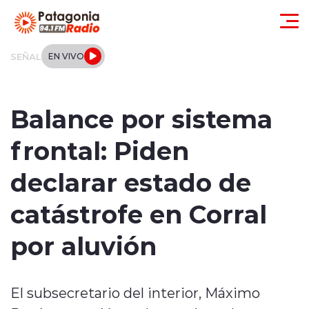
Click acá para ir directamente al contenido
SEÑAL
EN VIVO
Actualidad
Balance por sistema
Regionales
frontal: Piden
Local
declarar estado de
Tendencias
catástrofe en Corral
Internacional
por aluvión
Deportes
El subsecretario del interior, Máximo
Entrevistas