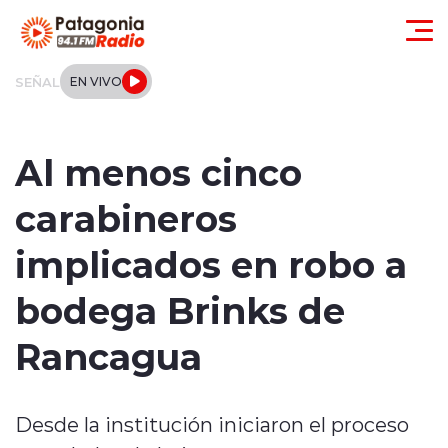
Click acá para ir directamente al contenido
SEÑAL
EN VIVO
Actualidad
Al menos cinco
Regionales
carabineros
Local
implicados en robo a
Tendencias
bodega Brinks de
Internacional
Rancagua
Deportes
Desde la institución iniciaron el proceso
Entrevistas