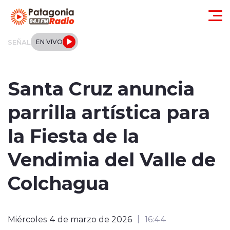
Click acá para ir directamente al contenido
SEÑAL
EN VIVO
Actualidad
Santa Cruz anuncia
Regionales
parrilla artística para
Local
la Fiesta de la
Tendencias
Vendimia del Valle de
Internacional
Colchagua
Deportes
Miércoles 4 de marzo de 2026
16:44
Entrevistas