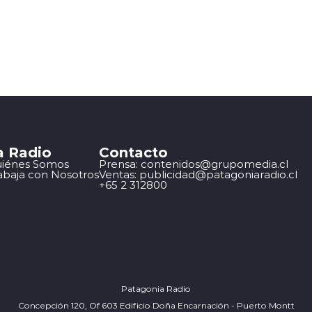
a Radio
Contacto
iénes Somos
Prensa: contenidos@grupomedia.cl
abaja con Nosotros
Ventas: publicidad@patagoniaradio.cl
+65 2 312800
Patagonia Radio
Concepción 120, Of 603 Edificio Doña Encarnación - Puerto Montt