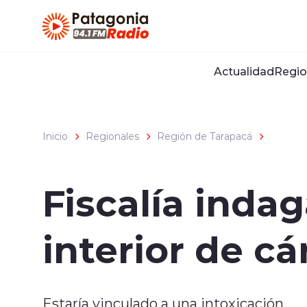
Click acá para ir directamente al contenido
Actualidad
Regio
Inicio
Regionales
Región de Tarapacá
Fiscalía inda
interior de cá
Estaría vinculado a una intoxicación.