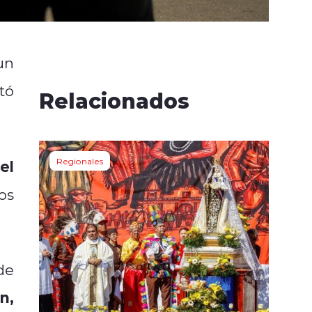
un
tó
Relacionados
Regionales
el
os
de
n,