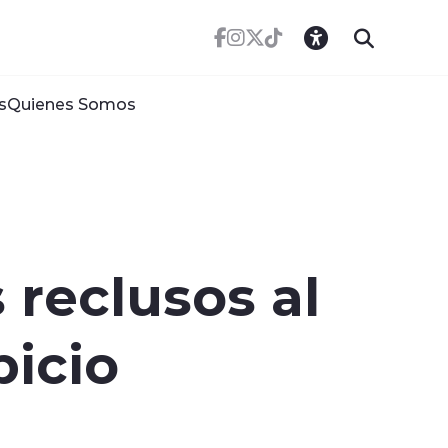
s
Quienes Somos
 reclusos al
picio