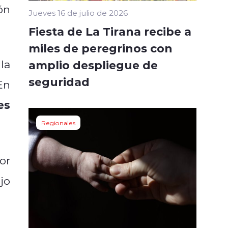
ón
Jueves 16 de julio de 2026
Fiesta de La Tirana recibe a
miles de peregrinos con
la
amplio despliegue de
seguridad
En
es
Regionales
or
jo