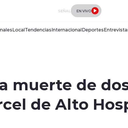
SEÑAL
EN VIVO
nales
Local
Tendencias
Internacional
Deportes
Entrevista
ga muerte de dos
rcel de Alto Hos