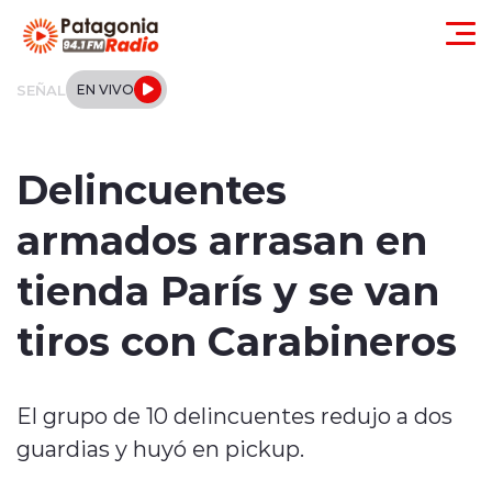
Click acá para ir directamente al contenido
SEÑAL
EN VIVO
Actualidad
Delincuentes
Regionales
armados arrasan en
Local
tienda París y se van
Tendencias
tiros con Carabineros
Internacional
El grupo de 10 delincuentes redujo a dos
Deportes
guardias y huyó en pickup.
Entrevistas