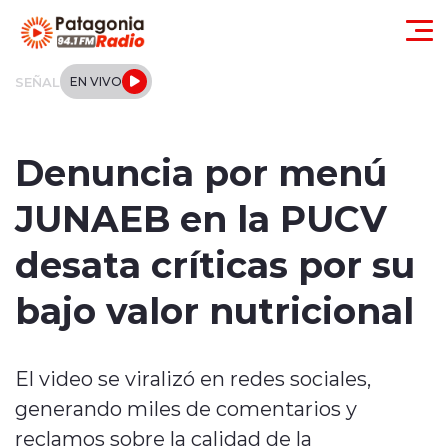
Click acá para ir directamente al contenido
SEÑAL
EN VIVO
Actualidad
Denuncia por menú
Regionales
JUNAEB en la PUCV
Local
desata críticas por su
Tendencias
bajo valor nutricional
Internacional
El video se viralizó en redes sociales,
Deportes
generando miles de comentarios y
Entrevistas
reclamos sobre la calidad de la