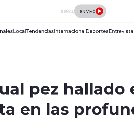
SEÑAL
EN VIVO
nales
Local
Tendencias
Internacional
Deportes
Entrevista
ual pez hallado
ta en las profun