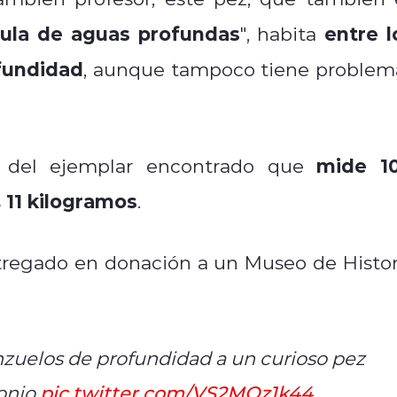
tula de aguas profundas
entre l
", habita
fundidad
, aunque tampoco tiene problem
mide 1
s del ejemplar encontrado que
11 kilogramos
s
.
entregado en donación a un Museo de Histor
zuelos de profundidad a un curioso pez
tonio
pic.twitter.com/VS2MQz1k44