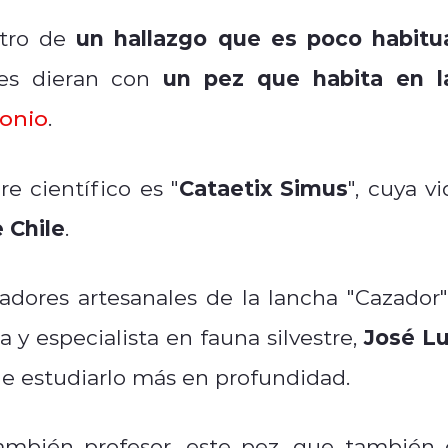
un hallazgo que es poco habitua
tro de
un pez que habita en l
es dieran con
onio
.
Cataetix Simus
e científico es "
", cuya v
 Chile
.
adores artesanales de la lancha "Cazador"
José Lu
a y especialista en fauna silvestre,
de estudiarlo más en profundidad.
ambién profesor, este pez, que también 