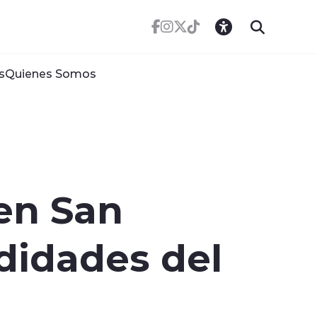
s
Quienes Somos
 en San
didades del