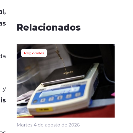
l,
as
Relacionados
Regionales
ida
 y
is
Martes 4 de agosto de 2026
es