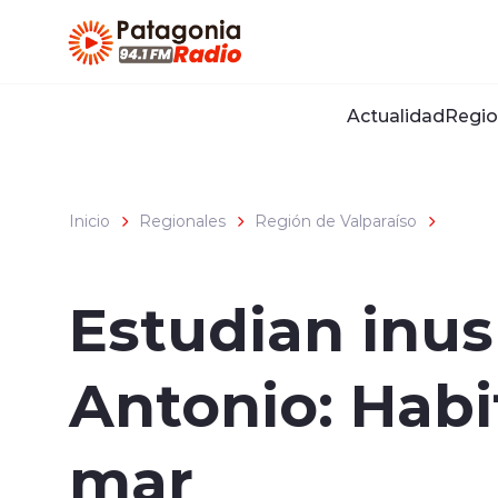
Click acá para ir directamente al contenido
Actualidad
Regio
Inicio
Regionales
Región de Valparaíso
Estudian inus
Antonio: Habi
mar