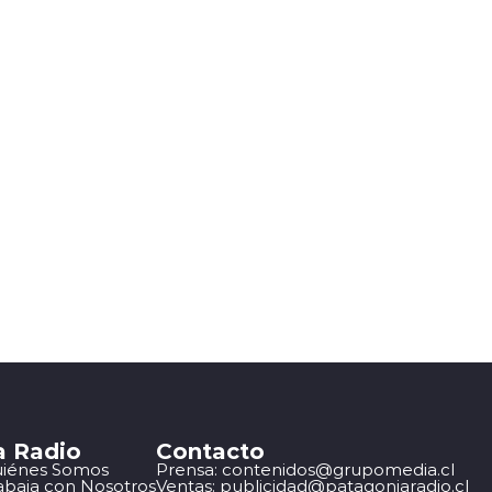
a Radio
Contacto
iénes Somos
Prensa: contenidos@grupomedia.cl
abaja con Nosotros
Ventas: publicidad@patagoniaradio.cl