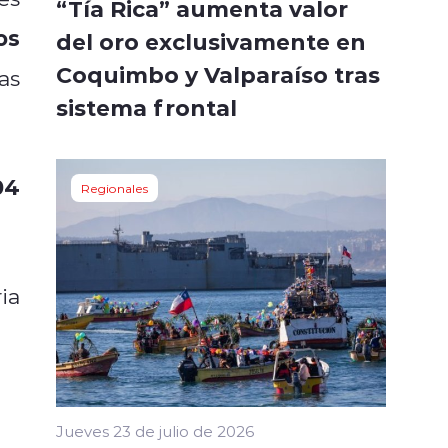
“Tía Rica” aumenta valor
os
del oro exclusivamente en
Coquimbo y Valparaíso tras
as
sistema frontal
04
Regionales
ia
Jueves 23 de julio de 2026