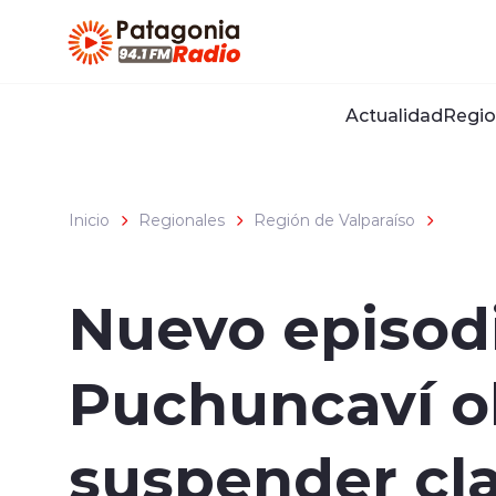
Click acá para ir directamente al contenido
Actualidad
Regio
Inicio
Regionales
Región de Valparaíso
Nuevo episod
Puchuncaví ob
suspender cl