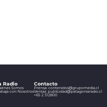
a Radio
Contacto
iénes Somos
Prensa: contenidos@grupomedia.cl
abaja con Nosotros
Ventas: publicidad@patagoniaradio.cl
+65 2 312800