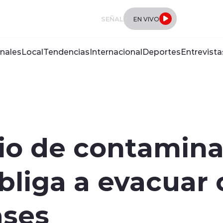
SEÑAL
EN VIVO
nales
Local
Tendencias
Internacional
Deportes
Entrevista
io de contamina
liga a evacuar 
ases